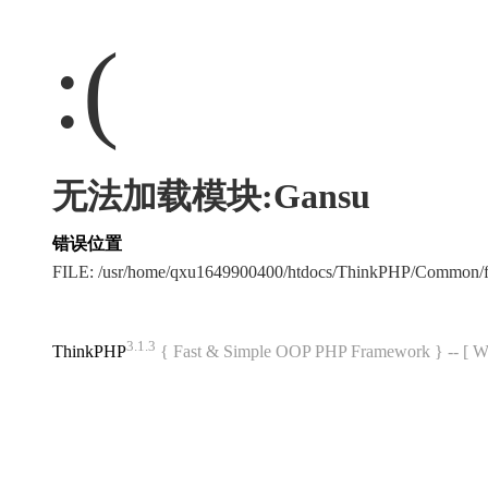
:(
无法加载模块:Gansu
错误位置
FILE: /usr/home/qxu1649900400/htdocs/ThinkPHP/Common/
3.1.3
ThinkPHP
{ Fast & Simple OOP PHP Framework } -- 