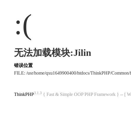
:(
无法加载模块:Jilin
错误位置
FILE: /usr/home/qxu1649900400/htdocs/ThinkPHP/Common/
3.1.3
ThinkPHP
{ Fast & Simple OOP PHP Framework } -- 