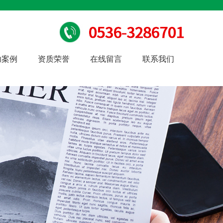
功案例
资质荣誉
在线留言
联系我们