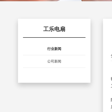
工乐电扇
行业新闻
公司新闻