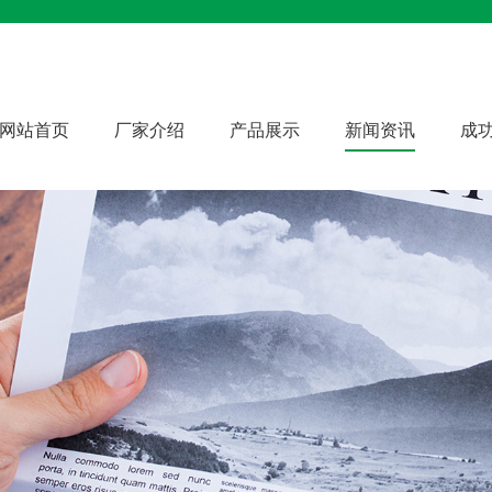
网站首页
厂家介绍
产品展示
新闻资讯
成