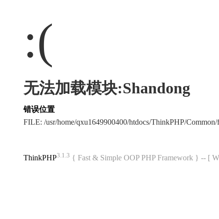
:(
无法加载模块:Shandong
错误位置
FILE: /usr/home/qxu1649900400/htdocs/ThinkPHP/Common/
3.1.3
ThinkPHP
{ Fast & Simple OOP PHP Framework } -- 