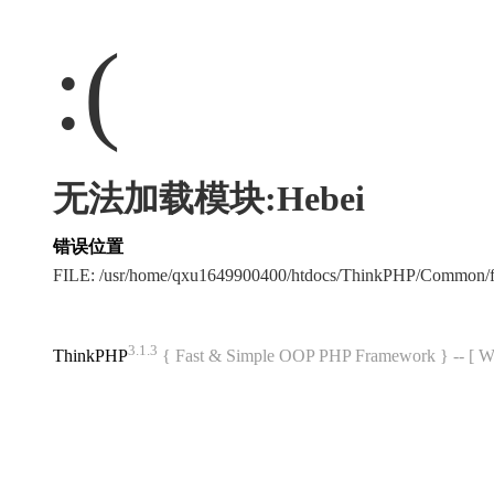
:(
无法加载模块:Hebei
错误位置
FILE: /usr/home/qxu1649900400/htdocs/ThinkPHP/Common/
3.1.3
ThinkPHP
{ Fast & Simple OOP PHP Framework } -- 