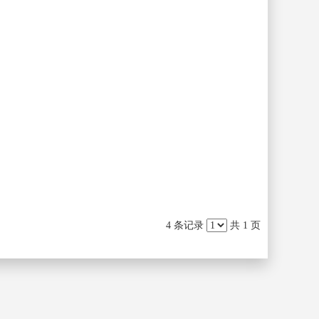
4 条记录
共 1 页