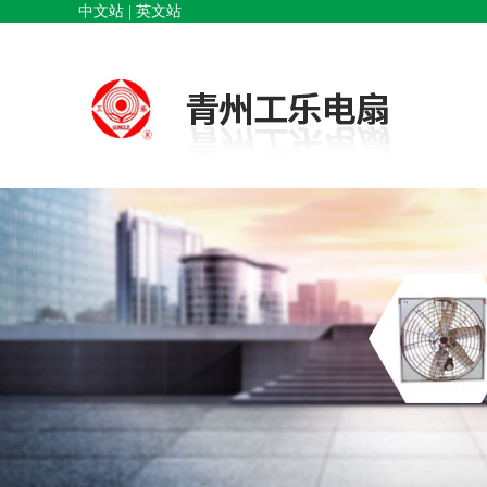
中文站 |
英文站