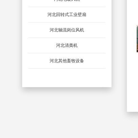
河北回转式工业壁扇
河北轴流岗位风机
河北清粪机
河北其他畜牧设备