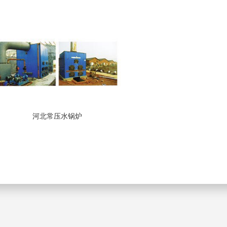
河北常压水锅炉