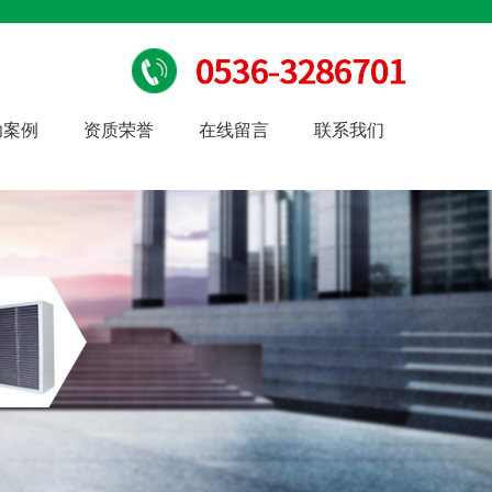
功案例
资质荣誉
在线留言
联系我们