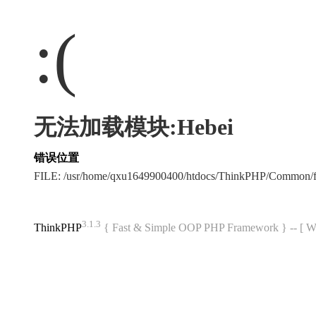
:(
无法加载模块:Hebei
错误位置
FILE: /usr/home/qxu1649900400/htdocs/ThinkPHP/Common/
3.1.3
ThinkPHP
{ Fast & Simple OOP PHP Framework } -- 