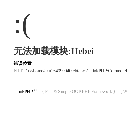
:(
无法加载模块:Hebei
错误位置
FILE: /usr/home/qxu1649900400/htdocs/ThinkPHP/Common/
3.1.3
ThinkPHP
{ Fast & Simple OOP PHP Framework } -- 