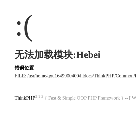
:(
无法加载模块:Hebei
错误位置
FILE: /usr/home/qxu1649900400/htdocs/ThinkPHP/Common/
3.1.3
ThinkPHP
{ Fast & Simple OOP PHP Framework } -- 