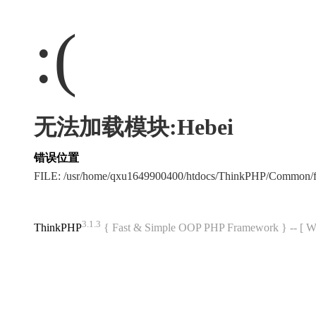
:(
无法加载模块:Hebei
错误位置
FILE: /usr/home/qxu1649900400/htdocs/ThinkPHP/Common/
3.1.3
ThinkPHP
{ Fast & Simple OOP PHP Framework } -- 