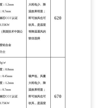
：1.2mm
大耗电少、降
0.7mm
温效果明显；
620
铜芯CCC认证
即可抽风也可
.55KW
吹风，是温室
（美国技术中国公
等降温通风的
较佳选择
度铝合金
力士
g/㎡
：0.8mm
0.45mm
噪声低、风量
：1.2mm
大耗电少、降
0.7mm
温效果明显；
670
铜芯CCC认证
即可抽风也可
.75KW
吹风，是温室