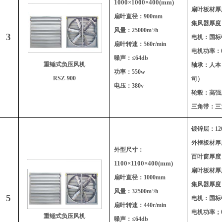
1000
×1000×400(mm)
扇叶板材厚度
扇叶直径：900mm
集风器厚度：
风量：25000m³/h
3
电机：国标
扇叶转速：560r/min
电机功率：0
噪声：≤64db
重锤式负压风机
轴承：人本
功率：550w
RSZ-900
司）
电压：380v
轮毂：高强
三角带：三
镀锌层：120
外框板材厚度
外型尺寸：
百叶窗厚度：
1100
×1100×400(mm)
扇叶板材厚度
扇叶直径：1000mm
集风器厚度：
风量：32500m³/h
5
电机：国标
扇叶转速：440r/min
电机功率；0
重锤式负压风机
噪声：≤64db