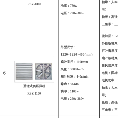
轴承：人本
RSZ-1000
功率：750w
司）
电压：220v-380v
轮毂：高强
三角带：三
镀锌层：120
外框板材厚度
外型尺寸：
百叶窗厚度：
1220
×1220×400(mm)
扇叶板材厚度
扇叶直径：1100mm
集风器厚度：
风量：38000m³/h
6
电机：国标
扇叶转速：440r/min
电机功率：1
噪声：≤64db
重锤式负压风机
轴承：人本
功率：1100w
RSZ-1100
司）
电压：220v-380v
轮毂：高强
三角带：三