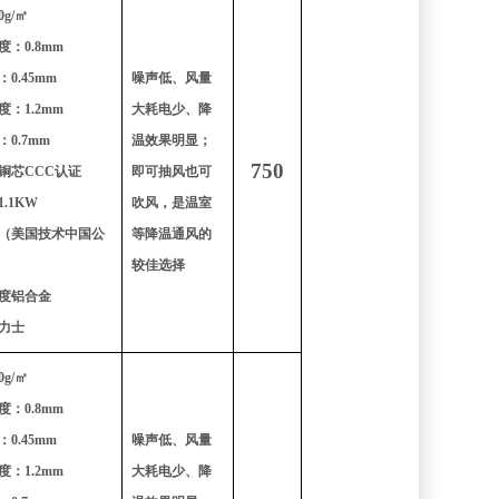
g/㎡
：0.8mm
0.45mm
噪声低、风量
：1.2mm
大耗电少、降
0.7mm
温效果明显；
750
铜芯CCC认证
即可抽风也可
.1KW
吹风，是温室
（美国技术中国公
等降温通风的
较佳选择
度铝合金
力士
g/㎡
：0.8mm
0.45mm
噪声低、风量
：1.2mm
大耗电少、降