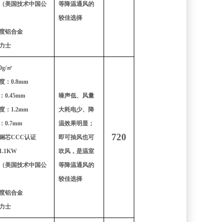
（美国技术中国公
等降温通风的
较佳选择
度铝合金
力士
g/㎡
：0.8mm
0.45mm
噪声低、风量
：1.2mm
大耗电少、降
0.7mm
温效果明显；
720
铜芯CCC认证
即可抽风也可
.1KW
吹风，是温室
（美国技术中国公
等降温通风的
较佳选择
度铝合金
力士