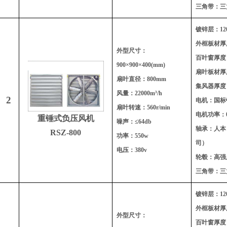
三角带：三
镀锌层：120
外框板材厚度
外型尺寸：
百叶窗厚度：
900
×900×400(mm)
扇叶板材厚度
扇叶直径：800mm
集风器厚度：
风量：22000m³/h
2
电机：国标
扇叶转速：560r/min
电机功率：0
重锤式负压风机
噪声：≤64db
轴承：人本
RSZ-800
功率：550w
司）
电压：380v
轮毂：高强
三角带：三
镀锌层：120
外框板材厚度
外型尺寸：
百叶窗厚度：