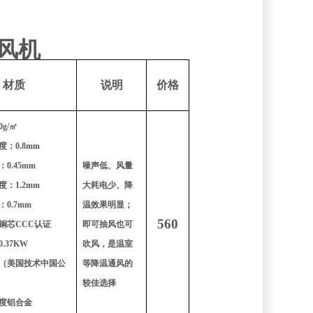
风机
材质
说明
价格
g/㎡
：0.8mm
0.45mm
噪声低、风量
：1.2mm
大耗电少、降
0.7mm
温效果明显；
560
铜芯CCC认证
即可抽风也可
.37KW
吹风，是温室
（美国技术中国公
等降温通风的
较佳选择
度铝合金