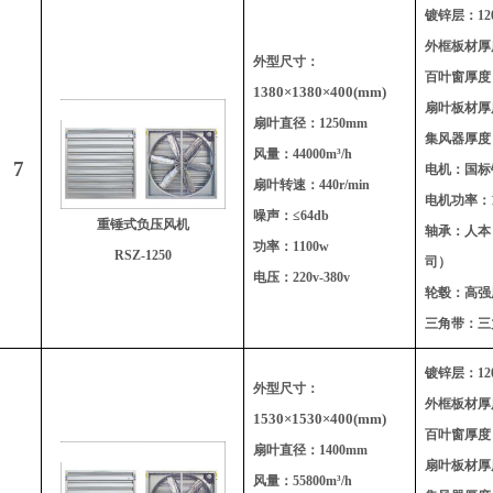
镀锌层：120
外框板材厚度
外型尺寸：
百叶窗厚度：
1380
×1380×400(mm)
扇叶板材厚度
扇叶直径：1250mm
集风器厚度：
风量：44000m³/h
7
电机：国标
扇叶转速：440r/min
电机功率：1
噪声：≤64db
重锤式负压风机
轴承：人本
功率：1100w
RSZ-1250
司）
电压：220v-380v
轮毂：高强
三角带：三
镀锌层：120
外型尺寸：
外框板材厚度
1530
×1530×400(mm)
百叶窗厚度：
扇叶直径：1400mm
扇叶板材厚度
风量：55800m³/h