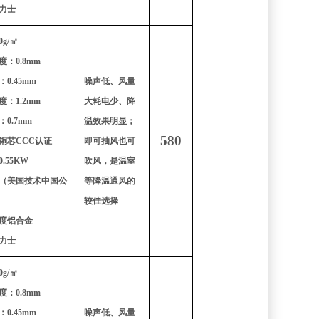
力士
g/㎡
：0.8mm
0.45mm
噪声低、风量
：1.2mm
大耗电少、降
0.7mm
温效果明显；
580
铜芯CCC认证
即可抽风也可
.55KW
吹风，是温室
（美国技术中国公
等降温通风的
较佳选择
度铝合金
力士
g/㎡
：0.8mm
0.45mm
噪声低、风量