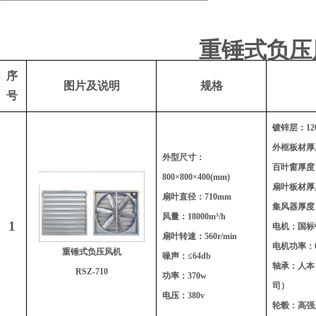
重锤式负压
序
图片及说明
规格
号
镀锌层：120
外框板材厚度
外型尺寸：
百叶窗厚度：
800
×800×400(mm)
扇叶板材厚度
扇叶直径：710mm
集风器厚度：
风量：18000m³/h
1
电机：国标
扇叶转速：560r/min
电机功率：0
重锤式负压风机
噪声：≤64db
轴承：人本
RSZ-710
功率：370w
司）
电压：380v
轮毂：高强