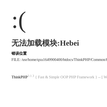
:(
无法加载模块:Hebei
错误位置
FILE: /usr/home/qxu1649900400/htdocs/ThinkPHP/Common/
3.1.3
ThinkPHP
{ Fast & Simple OOP PHP Framework } -- 